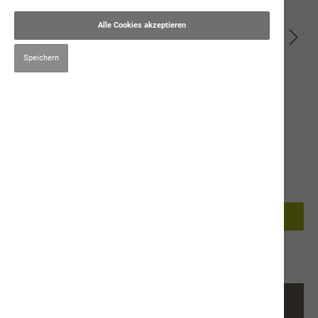
Alle Cookies akzeptieren
Speichern
6,90 CHF*
Preise inkl. MwSt. zzgl. Versandkosten
90g
In den Warenkorb
Produktnummer:
9281
Beschreibung
Kauartikel für Hunde
Aus der Würze von Gras und Alpenkräute…
Mehr