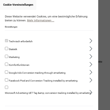
Cookie-Voreinstellungen
Onlineshop von DominiqueAmstutz
Diese Website verwendet Cookies, um eine bestmögliche Erfahrung
bieten zu können.
Mehr Informationen ...
Einstellungen
Technisch erforderlich
Statistik
Marketing
Navigation
Suche
Mein Konto
Komfortfunktionen
Warenkorb
Google Ads Conversion tracking through emarketing
Facebook Pixel and Conversion Tracking installed by emarketing
Schweizer Mini-Rinderkausnacks
Microsoft Advertising UET Tag &amp; conversion tracking installed by emarketing