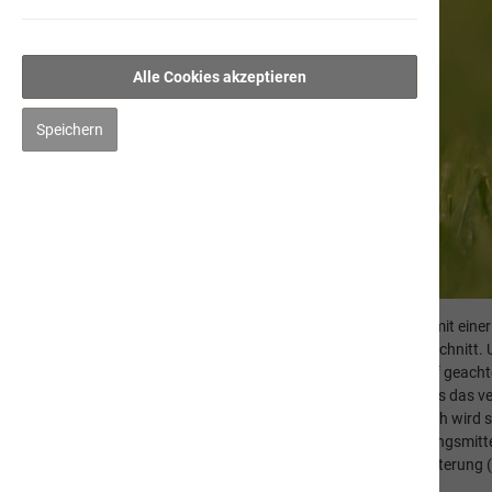
Alle Cookies akzeptieren
Speichern
naVita Fleischmenüs
Artgerechtes Nassfutter für Hunde
Unsere hochwertigen Fleischmenüs sind in Zusammenarbeit mit einer 
und PreDigestif - haben einen Fleischanteil von 70% im Durchschnitt
Kaltabfüllung garantiert höchste Qualität. Auch wurde darauf geachtet
in verschiedenen Varietäten einzusetzen. Wir garantieren, dass das ve
werden die hochwertigen Rohstoffe frisch verarbeitet. Dadurch wird si
Vitamine, künstliche Proteine, Aromen, Farb- und Konservierungsmit
Produkte werden gerne auch als Ergänzung zur Rohfleischfütterung 