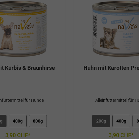
t Kürbis & Braunhirse
Huhn mit Karotten Pre
infuttermittel für Hunde
Alleinfuttermittel für 
0g
400g
800g
200g
400g
8
3,90 CHF*
3,90 CHF*