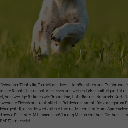
Schweizer Tierärztin, Tierheilpraktikern, Homöopathen und Ernährungsfac
. Unsere Rohstoffe sind naturbelassen und weisen Lebensmittelqualität a
, hochwertige Beilagen wie Braunhirse, Haferflocken, Naturreis, Kartoffel
rwendete Fleisch aus kontrollierten Betrieben stammt. Die vorgegarten Be
chergestellt, dass die wertvollen Vitamine, Mineralstoffe und Spureneleme
tel sowie Füllstoffe. Mit unseren naVita dog Menüs ernähren Sie Ihren
(BARF) eingesetzt.