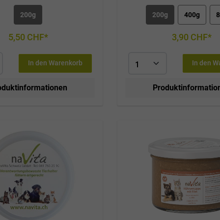
200g
200g
400g
8
5,50 CHF*
3,90 CHF*
In den Warenkorb
In den W
oduktinformationen
Produktinformatio