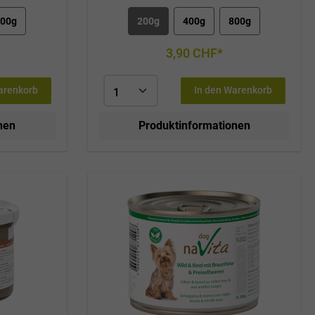
00g
200g
400g
800g
3,90 CHF*
arenkorb
In den Warenkorb
nen
Produktinformationen