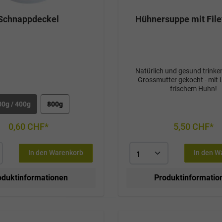
Schnappdeckel
Hühnersuppe mit File
Natürlich und gesund trinken
Grossmutter gekocht - mit 
frischem Huhn!
00g / 400g
800g
0,60 CHF*
5,50 CHF*
In den Warenkorb
In den W
oduktinformationen
Produktinformatio