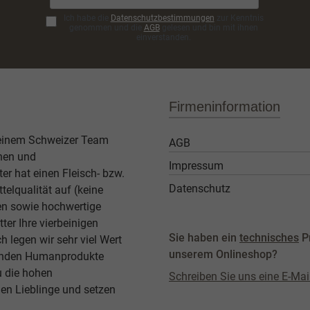
Ich habe die
Datenschutzbestimmungen
zur Kenntnis
genommen und die
AGB
gelesen und bin mit ihnen
einverstanden.
Firmeninformation
 einem Schweizer Team
AGB
then und
Impressum
er hat einen Fleisch- bzw.
Datenschutz
elqualität auf (keine
ben sowie hochwertige
ter Ihre vierbeinigen
Sie haben ein
technisches
P
legen wir sehr viel Wert
unserem Onlineshop?
agenden Humanprodukte
u die hohen
Schreiben Sie uns eine E-Mai
en Lieblinge und setzen