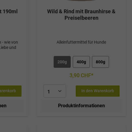
t 190ml
Wild & Rind mit Braunhirse &
Preiselbeeren
 - wie von
Alleinfuttermittel für Hunde
Liebe und
200g
400g
800g
3,90 CHF*
arenkorb
In den Warenkorb
nen
Produktinformationen