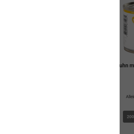
Ente & Rind mit Süsskartoffeln
Huhn mi
Alleinfuttermittel für Hunde
Alle
200g
400g
800g
20
3,90 CHF*