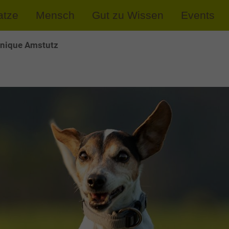
atze
Mensch
Gut zu Wissen
Events
nique Amstutz