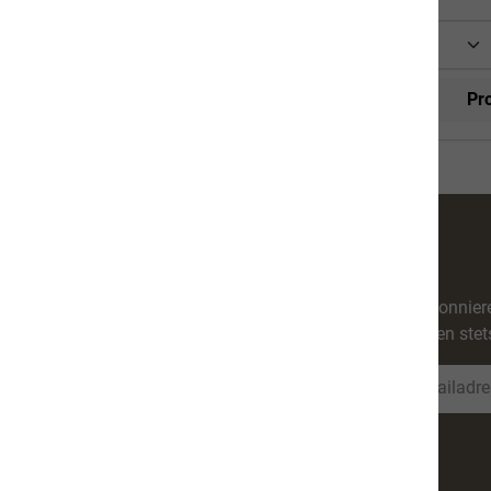
In den Warenkorb
Produktinformationen
Pr
Abonniere
werden stet