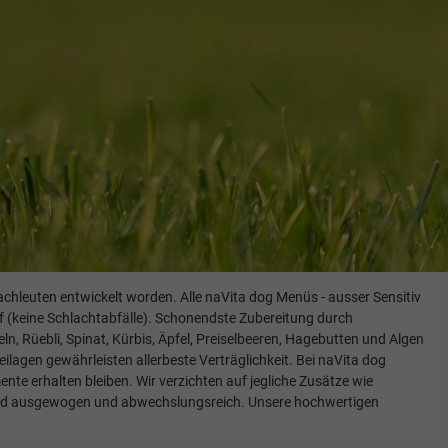
hleuten entwickelt worden. Alle naVita dog Menüs - ausser Sensitiv
uf (keine Schlachtabfälle). Schonendste Zubereitung durch
n, Rüebli, Spinat, Kürbis, Äpfel, Preiselbeeren, Hagebutten und Algen
ilagen gewährleisten allerbeste Verträglichkeit. Bei naVita dog
nte erhalten bleiben. Wir verzichten auf jegliche Zusätze wie
 Hund ausgewogen und abwechslungsreich. Unsere hochwertigen