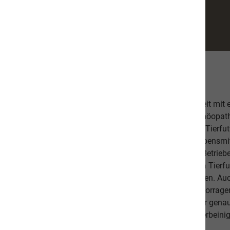
Über uns
Unsere hochwertige Tiernahrung ist in Zusammenarbeit mit
bestehend aus einer Tierärztin, Tierheilpraktikern, Homöopa
Ernährungsfachleuten entwickelt worden. Das leckere Tierfutt
Fischanteil von ca. 70% im Durchschnitt und weist Lebensmitt
Schlachtabfälle). Höchste Qualität aus kontrollierten Betrie
Beilagen sind der Garant, dass Sie mit unserem naVita Tierfut
Lieblinge ausgewogen und abwechslungsreich ernähren. Auch 
darauf, dass es Ihnen persönlich gut geht. Unsere hervorr
beweisen dies. Als Schweizer Unternehmen kennen wir gena
Qualitätsansprüche unserer Kunden sowie unseren vierbeinig
diese in unseren Produkten um.