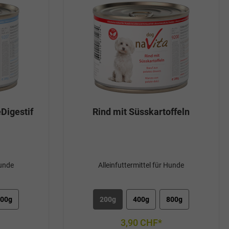
Digestif
Rind mit Süsskartoffeln
Hunde
Alleinfuttermittel für Hunde
00g
200g
400g
800g
3,90 CHF*