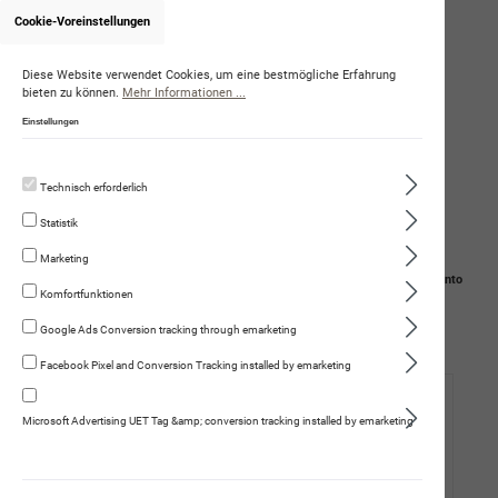
Cookie-Voreinstellungen
Onlineshop von DominiqueAmstutz
Diese Website verwendet Cookies, um eine bestmögliche Erfahrung
bieten zu können.
Mehr Informationen ...
Einstellungen
Technisch erforderlich
Statistik
Marketing
Navigation
Suche
Mein Konto
Komfortfunktionen
Warenkorb
Google Ads Conversion tracking through emarketing
Facebook Pixel and Conversion Tracking installed by emarketing
Hund
Microsoft Advertising UET Tag &amp; conversion tracking installed by emarketing
Katze
Fleischmenüs