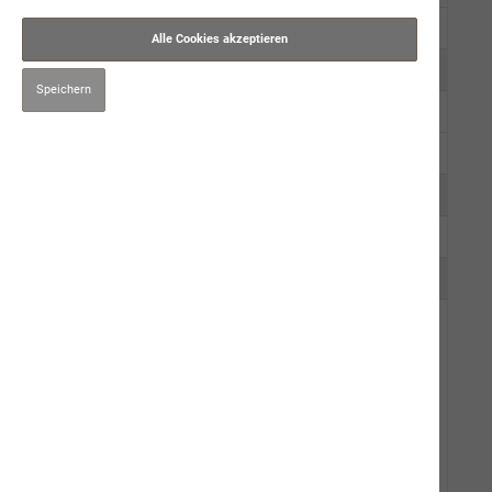
Trockennahrung
Alle Cookies akzeptieren
Kauartikel/Leckerli
Speichern
Schweizer Würste
Ergänzungsprodukte
Hygiene/Pflege
Kräuter
Impfen
Mensch
Gut zu Wissen
Events
Karriere