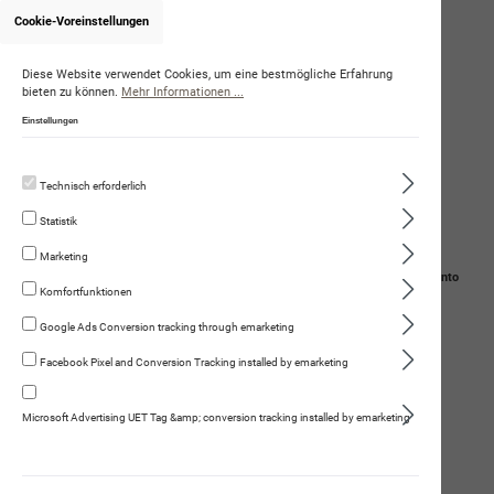
Cookie-Voreinstellungen
Onlineshop von DominiqueAmstutz
Diese Website verwendet Cookies, um eine bestmögliche Erfahrung
bieten zu können.
Mehr Informationen ...
Einstellungen
Technisch erforderlich
Statistik
Marketing
Navigation
Suche
Mein Konto
Komfortfunktionen
Warenkorb
Google Ads Conversion tracking through emarketing
Facebook Pixel and Conversion Tracking installed by emarketing
Veranstaltungen
Microsoft Advertising UET Tag &amp; conversion tracking installed by emarketing
Trüffel-Such-Spass im Wald mit
Zürich, CH
anschliessendem Apéro -
05.09.2026
Event ausgebucht
08:30 -
Kundenevent