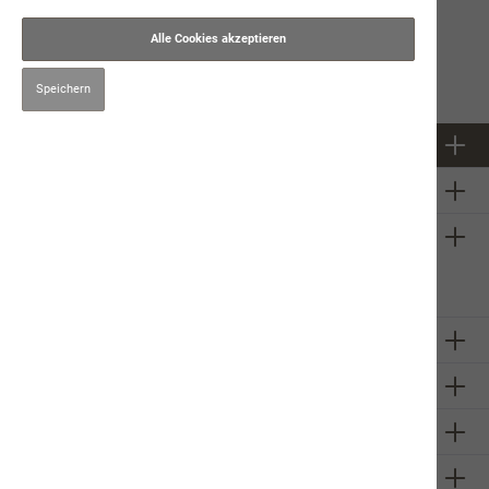
12:00
Salar Bahrampoori
Alle Cookies akzeptieren
Speichern
Newsletter
Über uns
Firmeninformation
Sie haben ein
technisches
Problem mit unserem Onlineshop?
Schreiben Sie uns eine E-Mail
Dominique Amstutz
Unsere Communities
Zahlungsarten
Versandarten