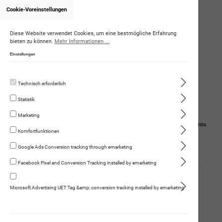
Cookie-Voreinstellungen
Onlineshop von DominiqueAmstutz
Diese Website verwendet Cookies, um eine bestmögliche Erfahrung
bieten zu können.
Mehr Informationen ...
Einstellungen
Technisch erforderlich
Statistik
Marketing
Navigation
Suche
Mein Konto
Komfortfunktionen
Warenkorb
Google Ads Conversion tracking through emarketing
Facebook Pixel and Conversion Tracking installed by emarketing
Hund
Microsoft Advertising UET Tag &amp; conversion tracking installed by emarketing
Katze
Fleischmenüs