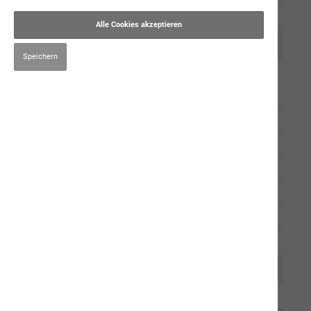
Trockennahrung
Alle Cookies akzeptieren
Kauartikel/Leckerli
Speichern
Schweizer Würste
Fleischwurst mit Hirse
Saftige Rinderwurst
Gourmet-Rinderwurst
Feinschmeckermenü
Schweizer Alpenkräuter Pouletschlemmerwurst
Gourmet-Geflügelwurst
Ergänzungsprodukte
Hygiene/Pflege
Kräuter