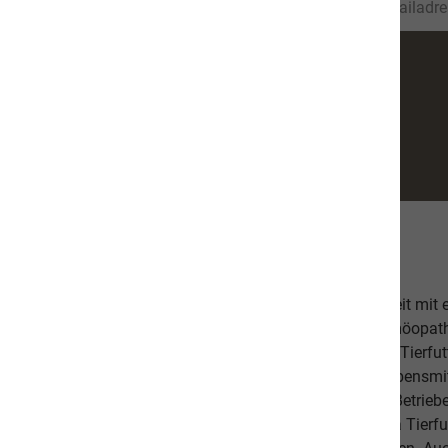
Über uns
Unsere hochwertige Tiernahrung ist in Zusammenarbeit mit
bestehend aus einer Tierärztin, Tierheilpraktikern, Homöopa
Ernährungsfachleuten entwickelt worden. Das leckere Tierfutt
Fischanteil von ca. 70% im Durchschnitt und weist Lebensmitt
Schlachtabfälle). Höchste Qualität aus kontrollierten Betrie
Beilagen sind der Garant, dass Sie mit unserem naVita Tierfut