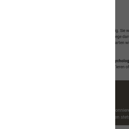
Zubehör
Über die Gastautorin
Julia Blüher
, ist seit knapp 15 Jahren als
Tierpsychologin
tätig. Sie 
schon hat Sie sich mit ehrenamtlicher Arbeit bei einem Tiergehege d
ihr Verhalten zu machen. Dort gab es die verschiedensten Tierarten 
dann endlich auch das eigene Pferd.
Mitte 20 entschloss Frau Blüher sich zum
Studium der Tierpsycholog
abgeschlossen. Es war Ihr klar, dass Verhaltensprobleme bei Tieren 
Abonniere
werden stet