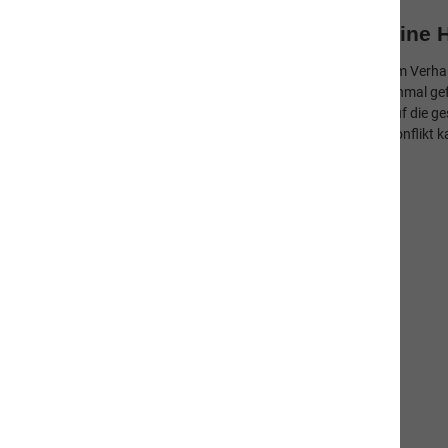
Eine H
Hund
Um Verhal
einmal ge
Katze
auf die g
Konflikt 
Mensch
Gut zu Wissen
Häufige Fragen (FAQ)
Hilfreiches Wissen
Ernährung - Tierische Nebenprodukte
Ernährung - Futterumstellung
Verhalten und Körpersprache von
Katzen
Verhalten und Körpersprache von
Hunden