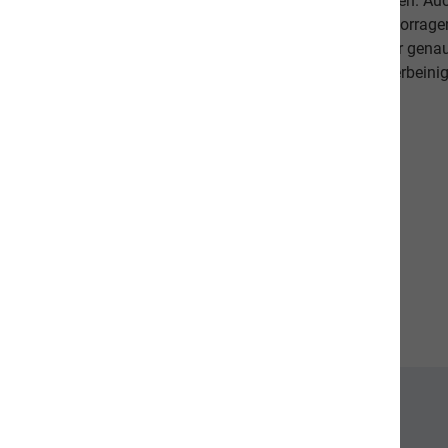
Lieblinge ausgewogen und abwechslungsreich ernähren. Auch 
darauf, dass es Ihnen persönlich gut geht. Unsere hervorr
beweisen dies. Als Schweizer Unternehmen kennen wir gena
Qualitätsansprüche unserer Kunden sowie unseren vierbeinig
diese in unseren Produkten um.
Unsere Communities