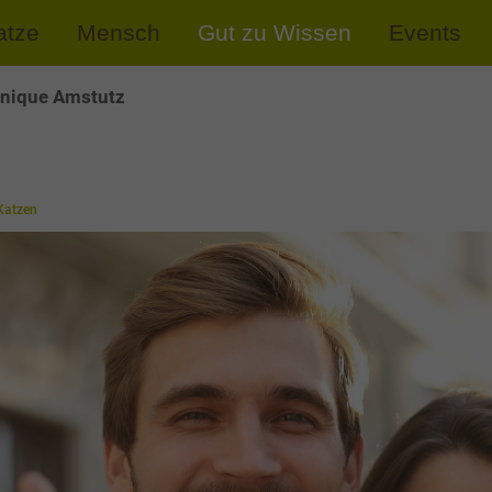
atze
Mensch
Gut zu Wissen
Events
nique Amstutz
Katzen