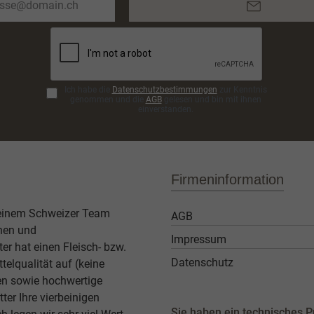
Mail-
Adresse*
Ich habe die
Datenschutzbestimmungen
zur Kenntnis
genommen und die
AGB
gelesen und bin mit ihnen
einverstanden.
Firmeninformation
 einem Schweizer Team
AGB
then und
Impressum
er hat einen Fleisch- bzw.
Datenschutz
elqualität auf (keine
ben sowie hochwertige
ter Ihre vierbeinigen
Sie haben ein
technisches
P