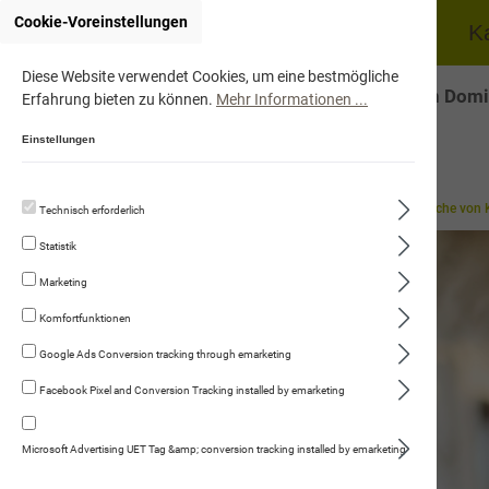
Cookie-Voreinstellungen
Home
Hund
K
Diese Website verwendet Cookies, um eine bestmögliche
Onlineshop von Domi
Erfahrung bieten zu können.
Mehr Informationen ...
Einstellungen
Gut zu Wissen
Hilfreiches Wissen
Verhalten und Körpersprache von 
Technisch erforderlich
Statistik
Marketing
Komfortfunktionen
Google Ads Conversion tracking through emarketing
Facebook Pixel and Conversion Tracking installed by emarketing
Microsoft Advertising UET Tag &amp; conversion tracking installed by emarketing