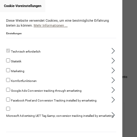
Cookie-Voreinstellungen
Onlineshop von DominiqueAmstutz
Diese Website verwendet Cookies, um eine bestmögliche Erfahrung
bieten zu können.
Mehr Informationen ...
Einstellungen
Technisch erforderlich
Statistik
Marketing
Navigation
Suche
Mein Konto
Komfortfunktionen
Warenkorb
Google Ads Conversion tracking through emarketing
Facebook Pixel and Conversion Tracking installed by emarketing
Hund
Microsoft Advertising UET Tag &amp; conversion tracking installed by emarketing
Katze
Mensch