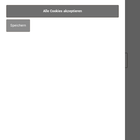
Gut zu Wissen
Alle Cookies akzeptieren
Events
Speichern
Karriere
Zubehör
Filter