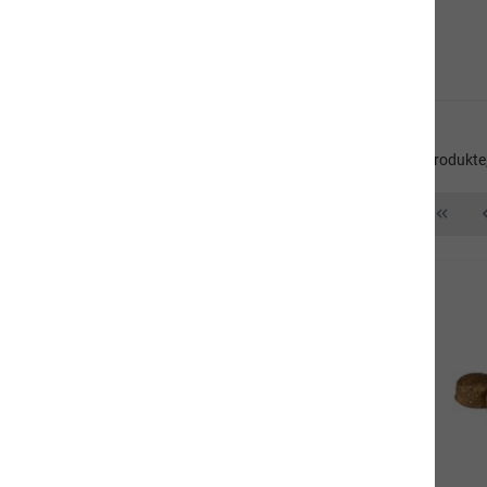
Produkte für den Hund
Entdecken Sie die naVita Hundewelt: Naturkost, Ergänzungsprodukte,
Hund
Trockennahrung
Fleischmenüs
Kauartikel/Leckerli
Schweizer Würste
Ergänzungsprodukte
Kräuter