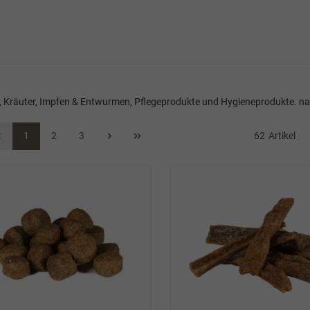
 Kräuter, Impfen & Entwurmen, Pflegeprodukte und Hygieneprodukte. naVi
1
2
3
62
Artikel