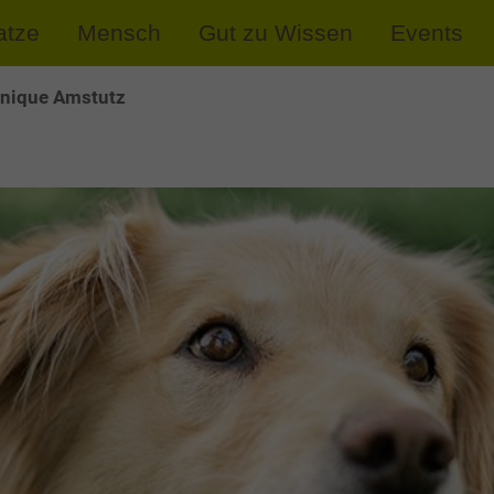
atze
Mensch
Gut zu Wissen
Events
nique Amstutz