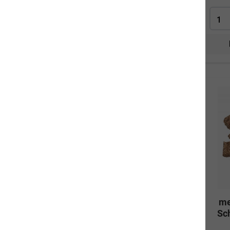
me
Sc