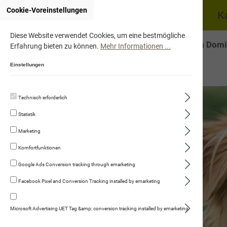
Cookie-Voreinstellungen
Home
Hund
K
Diese Website verwendet Cookies, um eine bestmögliche
Onlineshop von Domi
Erfahrung bieten zu können.
Mehr Informationen ...
Einstellungen
Technisch erforderlich
Statistik
Marketing
Komfortfunktionen
Google Ads Conversion tracking through emarketing
Facebook Pixel and Conversion Tracking installed by emarketing
Microsoft Advertising UET Tag &amp; conversion tracking installed by emarketing