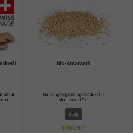
d kleine
FleischAus hochwertigem Fleisch und
trocken
saisonalem Gemüse schonend
hergestellt Keine künstlichen
ZusätzeHohe AkzeptanzEinfache
Portionierung, leicht in Würfel zu
schneiden Fütterungsempfehlung pro
Tag: Kleine/mittlere Hunde: 30g/kg
Körpergewicht Grosse Hunde: 20g/kg
Körpergewicht Katzen: 55g/kg
Körpergewicht Die naVita Sommerbrise
Wurst ist ein hochwertiges
eckerli
Bio-Amaranth
Naturprodukt ohne Zusatzstoffe. Bei
Naturprodukten sind geringe
Abweichungen in Farbe und Konsistenz
möglich.kühl und trocken lagern
urch für
Nahrungsergänzungsprodukt für
nfrei
Mensch und Tier
250g
8,90 CHF*