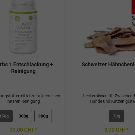
Räucheraromafür grosse un
Hunde geeignet Kühl und 
lagern!
rbs 1 Entschlackung +
Schweizer Hähnchenl
Reinigung
ungsfuttermittel zur allgemeinen
Leckerbissen für Zwischend
inneren Reinigung
Hunde und Katzen glute
150g
300g
900g
70g
39,00 CHF*
9,90 CHF*