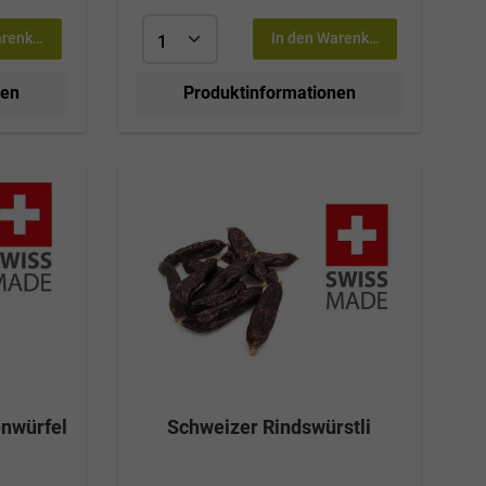
arenkorb
In den Warenkorb
nen
Produktinformationen
enwürfel
Schweizer Rindswürstli