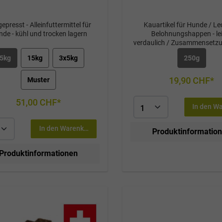
epresst - Alleinfuttermittel für
Kauartikel für Hunde / Le
de - kühl und trocken lagern
Belohnungshappen - le
verdaulich / Zusammensetz
Rinderlunge (kann natür
5kg
15kg
3x5kg
250g
Schwankungen haben) / Ana
Bestandteile:Feuchtigkeit
Rohprotein 78.2%, Rohfett
19,90 CHF*
Muster
Rohasche 5.1, Rohfaser 1
Schweizer
51,00 CHF*
Produkthandgefertigtsch
In den W
Trocknungsverfahreno
Hilfsstoffekühl und trocke
In den Warenkorb
Produktinformatio
Produktinformationen