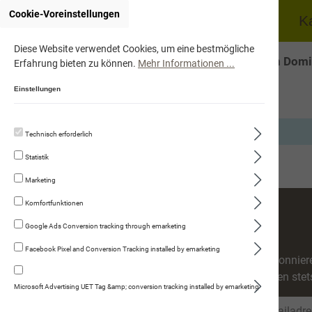
Cookie-Voreinstellungen
Home
Hund
K
Diese Website verwendet Cookies, um eine bestmögliche
Onlineshop von Domi
Erfahrung bieten zu können.
Mehr Informationen ...
Einstellungen
Ihr Warenkorb ist leer.
Technisch erforderlich
Statistik
Marketing
Komfortfunktionen
Google Ads Conversion tracking through emarketing
Facebook Pixel and Conversion Tracking installed by emarketing
Abonniere
werden stet
Microsoft Advertising UET Tag &amp; conversion tracking installed by emarketing