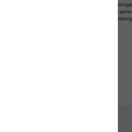
darauf, dass es Ihnen persönlich gut geht. Unsere hervorr
beweisen dies. Als Schweizer Unternehmen kennen wir gena
Qualitätsansprüche unserer Kunden sowie unseren vierbeinig
diese in unseren Produkten um.
Unsere Communities