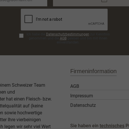
Mail-
Adresse*
Ich habe die
Datenschutzbestimmungen
zur Kenntnis
genommen und die
AGB
gelesen und bin mit ihnen
einverstanden.
Firmeninformation
 einem Schweizer Team
AGB
then und
Impressum
er hat einen Fleisch- bzw.
Datenschutz
elqualität auf (keine
ben sowie hochwertige
ter Ihre vierbeinigen
Sie haben ein
technisches
P
legen wir sehr viel Wert