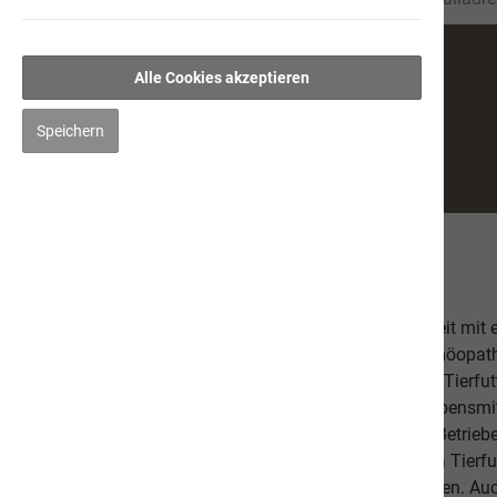
Alle Cookies akzeptieren
Speichern
Über uns
Unsere hochwertige Tiernahrung ist in Zusammenarbeit mit
bestehend aus einer Tierärztin, Tierheilpraktikern, Homöopa
Ernährungsfachleuten entwickelt worden. Das leckere Tierfutt
Fischanteil von ca. 70% im Durchschnitt und weist Lebensmitt
Schlachtabfälle). Höchste Qualität aus kontrollierten Betrie
Beilagen sind der Garant, dass Sie mit unserem naVita Tierfut
Lieblinge ausgewogen und abwechslungsreich ernähren. Auch 