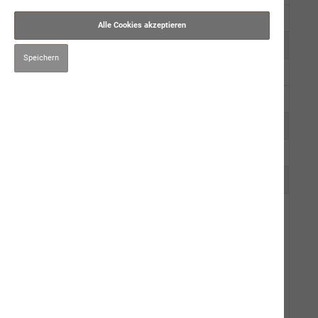
Trockennahrung
Alle Cookies akzeptieren
Kauartikel/Leckerli
Speichern
Schweizer Würste
Ergänzungsprodukte
Hygiene/Pflege
Kräuter
Impfen
Mensch
Gut zu Wissen
Events
Karriere