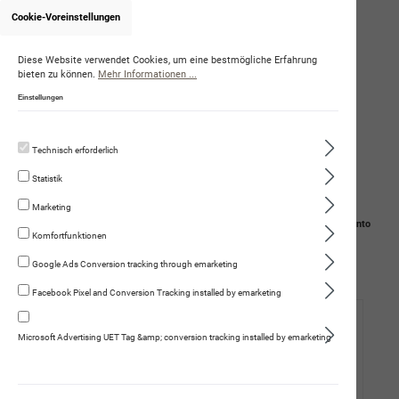
Cookie-Voreinstellungen
Onlineshop von DominiqueAmstutz
Diese Website verwendet Cookies, um eine bestmögliche Erfahrung
bieten zu können.
Mehr Informationen ...
Einstellungen
Technisch erforderlich
Statistik
Marketing
Navigation
Suche
Mein Konto
Komfortfunktionen
Warenkorb
Google Ads Conversion tracking through emarketing
Facebook Pixel and Conversion Tracking installed by emarketing
Hund
Microsoft Advertising UET Tag &amp; conversion tracking installed by emarketing
Katze
Fleischmenüs