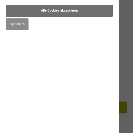
Alle Cookies akzeptieren
Speichern
9,90 CHF*
Preise inkl. MwSt. zzgl. Versandkosten
70g
In den Warenkorb
Produktnummer:
9268