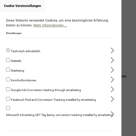
Cookie-Voreinstellungen
Onlineshop von DominiqueAmstutz
Diese Website verwendet Cookies, um eine bestmögliche Erfahrung
bieten zu können.
Mehr Informationen ...
Einstellungen
Technisch erforderlich
Statistik
Marketing
Navigation
Suche
Mein Konto
Komfortfunktionen
Warenkorb
Google Ads Conversion tracking through emarketing
Facebook Pixel and Conversion Tracking installed by emarketing
Schweizer Kalbsleckerli
Microsoft Advertising UET Tag &amp; conversion tracking installed by emarketing