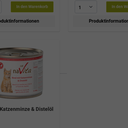
tze ausgewogen und
ungsreich. Damit Ihre Katze
In den Warenkorb
In den W
che Nahrung erhält, bieten wir
ene Dosen- und Beutelgrössen
oduktinformationen
Produktinformatio
 empfehlenswert, angefangene
eutel im Kühlschrank zu lagern
nicht länger als 2 Tage
ren.Fütterungsempfehlung:Ge
tter pro Tag bis 3kg
-10kg 300-400g Die
d Richtwerte. Der individuelle,
Bedarf Ihrer Katze hängt von
toren wie Rasse, Alter, Aktivität
und Haltung ab.
 Katzenminze & Distelöl