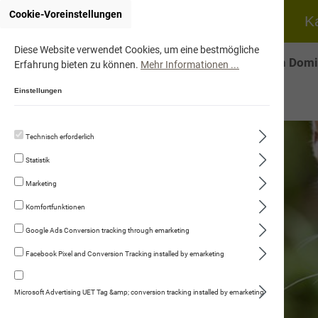
Cookie-Voreinstellungen
Home
Hund
K
Diese Website verwendet Cookies, um eine bestmögliche
Onlineshop von Domi
Erfahrung bieten zu können.
Mehr Informationen ...
Einstellungen
Technisch erforderlich
Statistik
Marketing
Komfortfunktionen
Google Ads Conversion tracking through emarketing
Facebook Pixel and Conversion Tracking installed by emarketing
naVita Fleischmenüs
Artgerechtes Feuchtfutter für Katzen
Microsoft Advertising UET Tag &amp; conversion tracking installed by emarketing