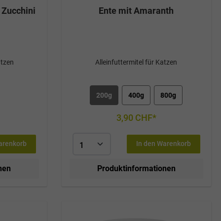
 Zucchini
Ente mit Amaranth
atzen
Alleinfuttermitel für Katzen
200g
400g
800g
3,90 CHF*
arenkorb
In den Warenkorb
nen
Produktinformationen