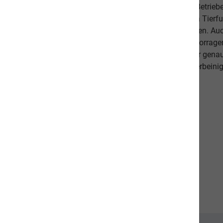
Schlachtabfälle). Höchste Qualität aus kontrollierten Betrie
Beilagen sind der Garant, dass Sie mit unserem naVita Tierfut
Lieblinge ausgewogen und abwechslungsreich ernähren. Auch 
darauf, dass es Ihnen persönlich gut geht. Unsere hervorr
beweisen dies. Als Schweizer Unternehmen kennen wir gena
Qualitätsansprüche unserer Kunden sowie unseren vierbeinig
diese in unseren Produkten um.
Unsere Communities