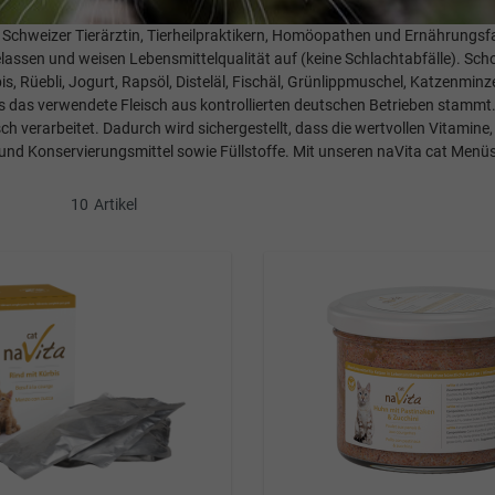
Schweizer Tierärztin, Tierheilpraktikern, Homöopathen und Ernährungsf
elassen und weisen Lebensmittelqualität auf (keine Schlachtabfälle). Sc
s, Rüebli, Jogurt, Rapsöl, Disteläl, Fischäl, Grünlippmuschel, Katzenmi
s das verwendete Fleisch aus kontrollierten deutschen Betrieben stammt. 
sch verarbeitet. Dadurch wird sichergestellt, dass die wertvollen Vitamine
b- und Konservierungsmittel sowie Füllstoffe. Mit unseren naVita cat Me
10
Artikel