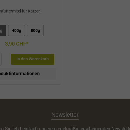
infuttermitel für Katzen
0g
400g
800g
3,90 CHF*
In den Warenkorb
oduktinformationen
Newsletter
n Sie jetzt einfach unseren regelmäßig erscheinenden Newslett