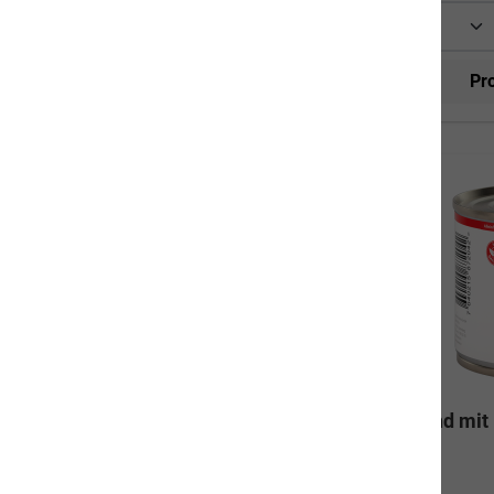
Ka
abwechsl
In den Warenkorb
immer fris
verschied
Produktinformationen
Pr
an. Es ist
Dosen und B
und 
aufzubewah
wicht Fu
150g4
Angaben sin
tägliche 
weiteren Fak
Huhn & Kaninchen mit Rübli &
Rind mit
Joghurt