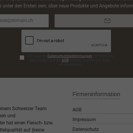
s unter den Ersten sein, über neue Produkte und Angebote inform
E-
Mail-
Adresse*
Ich habe die
Datenschutzbestimmungen
zur Kenntnis
genommen und die
AGB
gelesen und bin mit ihnen
einverstanden.
Firmeninformation
 einem Schweizer Team
AGB
then und
Impressum
er hat einen Fleisch- bzw.
Datenschutz
elqualität auf (keine