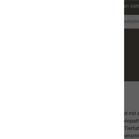
werden stet
Über uns
Unsere hochwertige Tiernahrung ist in Zusammenarbeit mit
bestehend aus einer Tierärztin, Tierheilpraktikern, Homöopa
Ernährungsfachleuten entwickelt worden. Das leckere Tierfutt
Fischanteil von ca. 70% im Durchschnitt und weist Lebensmitt