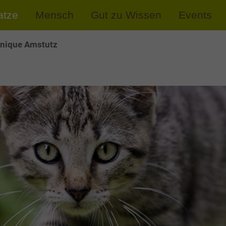
atze
Mensch
Gut zu Wissen
Events
nique Amstutz